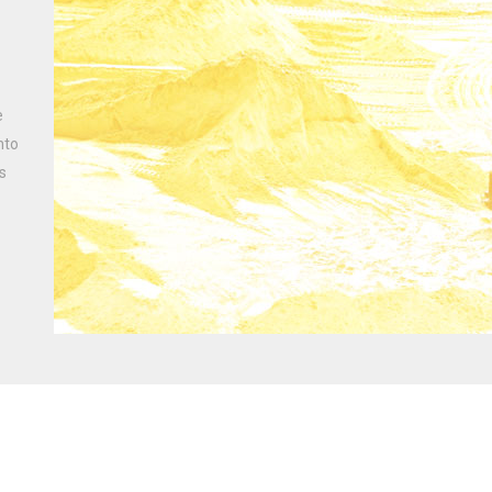
e
nto
s